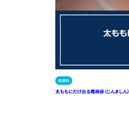
皮膚科
太ももにだけ出る蕁麻疹（じんましん