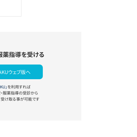
服薬指導を受ける
YAKUウェブ版へ
KU」
を利用すれば
療・服薬指導の受診から
て受け取る事が可能です