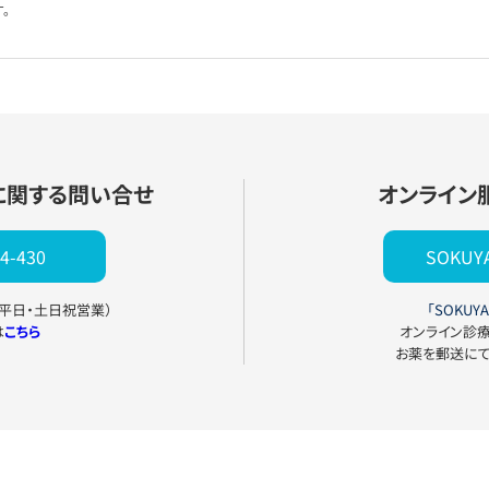
。
に関する問い合せ
オンライン
4-430
SOKU
0（平日・土日祝営業）
「SOKUYA
は
こちら
オンライン診
お薬を郵送に