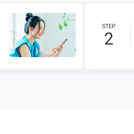
STEP
2