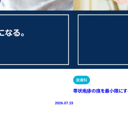
皮膚科
帯状疱疹の痕を最小限にす
2026.07.23