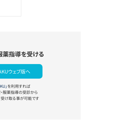
服薬指導を受ける
YAKUウェブ版へ
KU」
を利用すれば
療・服薬指導の受診から
て受け取る事が可能です