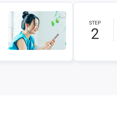
STEP
2