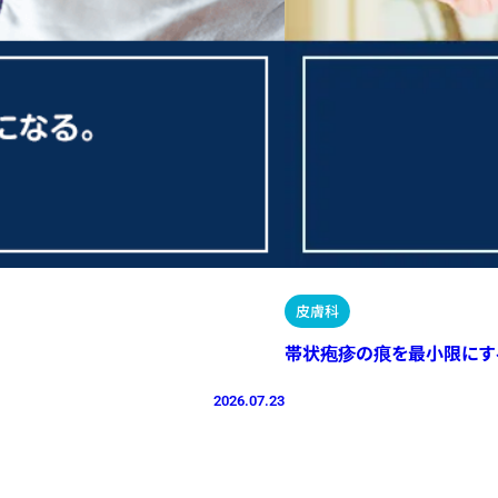
皮膚科
帯状疱疹の痕を最小限にす
2026.07.23