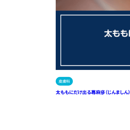
皮膚科
太ももにだけ出る蕁麻疹（じんましん