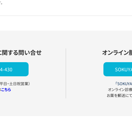
。
に関する問い合せ
オンライン
4-430
SOKU
0（平日・土日祝営業）
「SOKUYA
は
こちら
オンライン診
お薬を郵送に