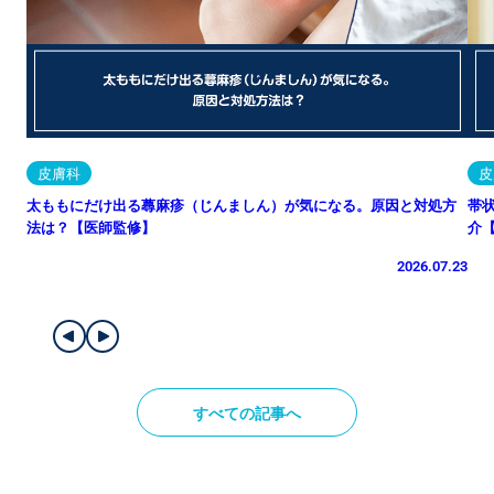
皮膚科
皮
太ももにだけ出る蕁麻疹（じんましん）が気になる。原因と対処方
帯
法は？【医師監修】
介
2026.07.23
すべての記事へ