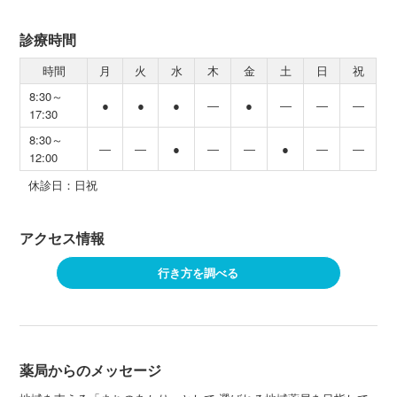
診療時間
時間
月
火
水
木
金
土
日
祝
8:30～
●
●
●
―
●
―
―
―
17:30
8:30～
―
―
●
―
―
●
―
―
12:00
休診日：日祝
アクセス情報
行き方を調べる
薬局からのメッセージ