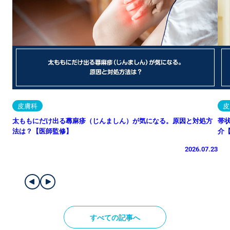
皮膚科
皮
太ももにだけ出る蕁麻疹（じんましん）が気になる。原因と対処方
帯
法は？【医師監修】
介
2026.07.23
すべての記事へ