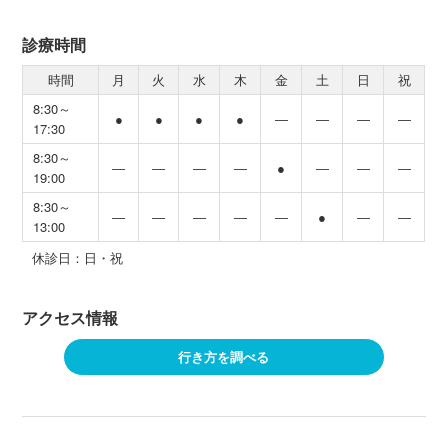
診療時間
時間
月
火
水
木
金
土
日
祝
8:30～
●
●
●
●
―
―
―
―
17:30
8:30～
―
―
―
―
●
―
―
―
19:00
8:30～
―
―
―
―
―
●
―
―
13:00
休診日：日・祝
アクセス情報
行き方を調べる