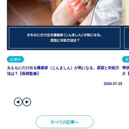
皮膚科
皮
太ももにだけ出る蕁麻疹（じんましん）が気になる。原因と対処方
帯
法は？【医師監修】
介
2026.07.23
すべての記事へ