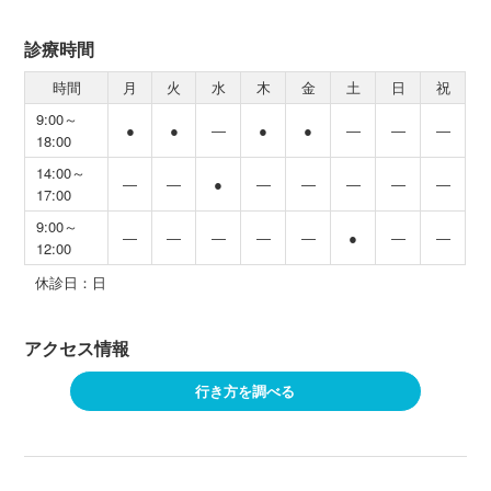
診療時間
時間
月
火
水
木
金
土
日
祝
9:00～
●
●
―
●
●
―
―
―
18:00
14:00～
―
―
●
―
―
―
―
―
17:00
9:00～
―
―
―
―
―
●
―
―
12:00
休診日：日
アクセス情報
行き方を調べる