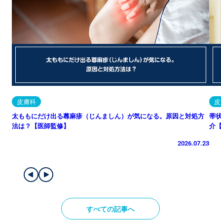
皮膚科
皮
太ももにだけ出る蕁麻疹（じんましん）が気になる。原因と対処方
帯
法は？【医師監修】
介
2026.07.23
すべての記事へ