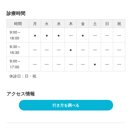
診療時間
時間
月
火
水
木
金
土
日
祝
9:00～
●
●
●
―
●
―
―
―
18:00
8:30～
―
―
―
●
―
―
―
―
16:30
9:00～
―
―
―
―
―
●
―
―
17:00
休診日：日・祝
アクセス情報
行き方を調べる