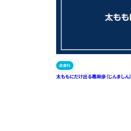
皮膚科
太ももにだけ出る蕁麻疹（じんましん