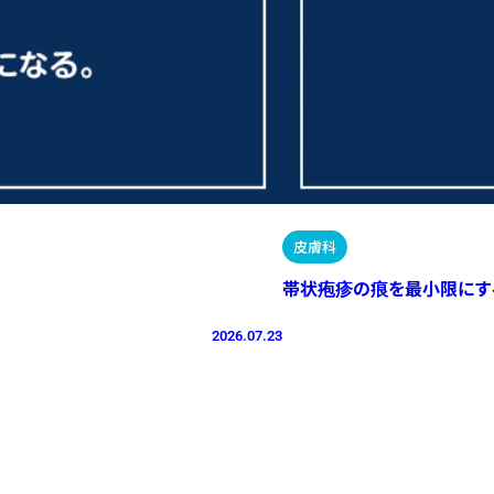
皮膚科
帯状疱疹の痕を最小限にす
2026.07.23