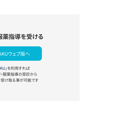
服薬指導を受ける
YAKUウェブ版へ
KU」
を利用すれば
療・服薬指導の受診から
て受け取る事が可能です