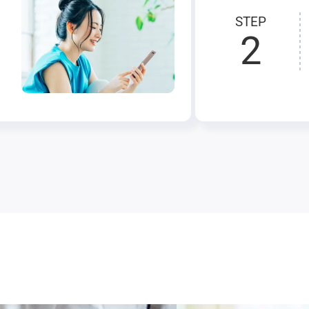
STEP
2