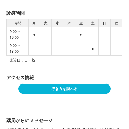
診療時間
時間
月
火
水
木
金
土
日
祝
9:00～
●
―
―
―
●
―
―
―
18:00
9:00～
―
―
―
―
―
●
―
―
13:00
休診日：日・祝
アクセス情報
行き方を調べる
薬局からのメッセージ