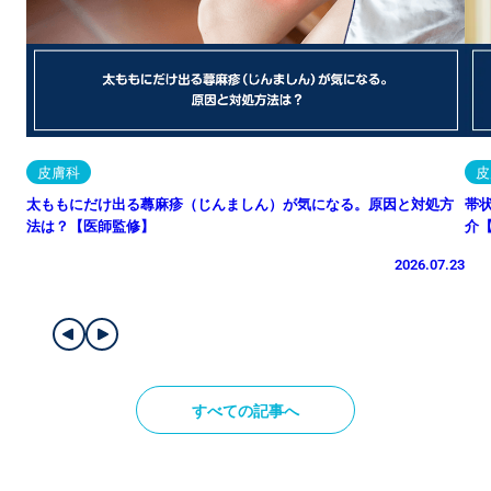
皮膚科
皮
太ももにだけ出る蕁麻疹（じんましん）が気になる。原因と対処方
帯
法は？【医師監修】
介
2026.07.23
すべての記事へ