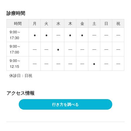
診療時間
時間
月
火
水
木
金
土
日
祝
9:00～
●
●
―
●
●
―
―
―
17:30
9:00～
―
―
●
―
―
―
―
―
17:00
9:00～
―
―
―
―
―
●
―
―
12:15
休診日：日祝
アクセス情報
行き方を調べる