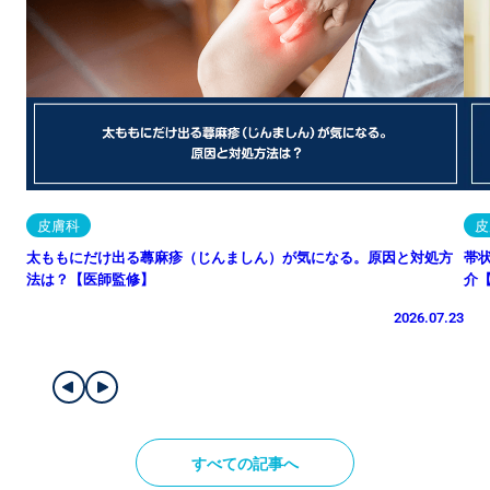
皮膚科
皮
太ももにだけ出る蕁麻疹（じんましん）が気になる。原因と対処方
帯
法は？【医師監修】
介
2026.07.23
すべての記事へ