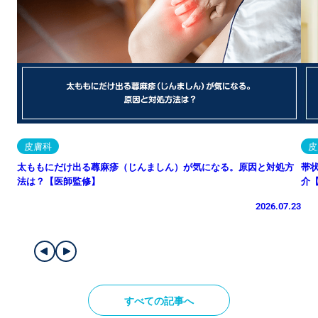
皮膚科
皮
太ももにだけ出る蕁麻疹（じんましん）が気になる。原因と対処方
帯
法は？【医師監修】
介
2026.07.23
すべての記事へ