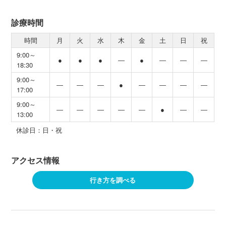
診療時間
時間
月
火
水
木
金
土
日
祝
9:00～
●
●
●
―
●
―
―
―
18:30
9:00～
―
―
―
●
―
―
―
―
17:00
9:00～
―
―
―
―
―
●
―
―
13:00
休診日：日・祝
アクセス情報
行き方を調べる