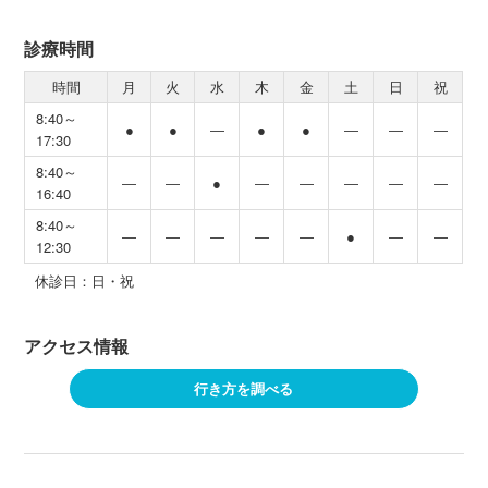
診療時間
時間
月
火
水
木
金
土
日
祝
8:40～
●
●
―
●
●
―
―
―
17:30
8:40～
―
―
●
―
―
―
―
―
16:40
8:40～
―
―
―
―
―
●
―
―
12:30
休診日：日・祝
アクセス情報
行き方を調べる