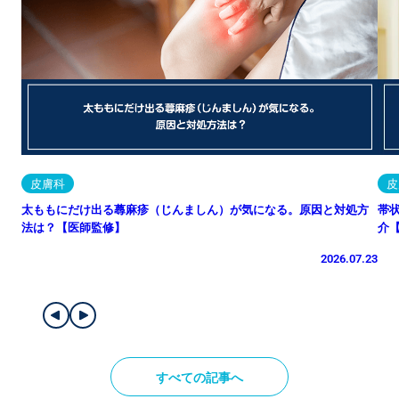
皮膚科
皮
太ももにだけ出る蕁麻疹（じんましん）が気になる。原因と対処方
帯
法は？【医師監修】
介
2026.07.23
すべての記事へ