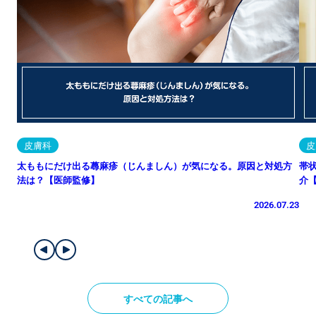
皮膚科
皮
太ももにだけ出る蕁麻疹（じんましん）が気になる。原因と対処方
帯
法は？【医師監修】
介
2026.07.23
すべての記事へ