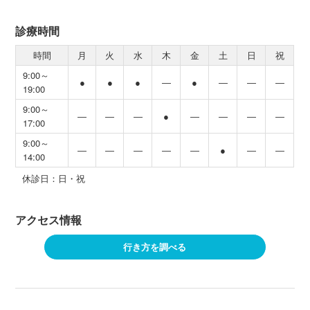
診療時間
時間
月
火
水
木
金
土
日
祝
9:00～
●
●
●
―
●
―
―
―
19:00
9:00～
―
―
―
●
―
―
―
―
17:00
9:00～
―
―
―
―
―
●
―
―
14:00
休診日：日・祝
アクセス情報
行き方を調べる