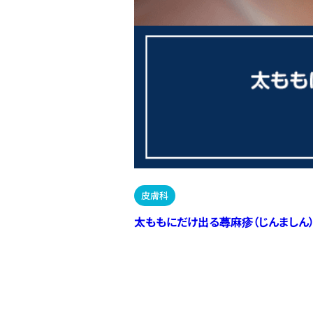
皮膚科
太ももにだけ出る蕁麻疹（じんましん