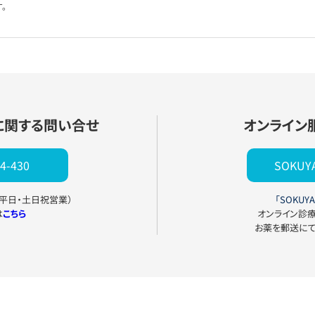
。
に関する問い合せ
オンライン
4-430
SOKU
0（平日・土日祝営業）
「SOKUYA
は
こちら
オンライン診
お薬を郵送に