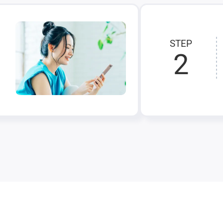
STEP
2