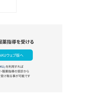
服薬指導を受ける
YAKUウェブ版へ
KU」
を利用すれば
療・服薬指導の受診から
て受け取る事が可能です