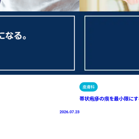
皮膚科
帯状疱疹の痕を最小限にす
2026.07.23