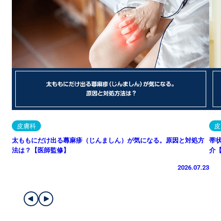
皮膚科
皮
太ももにだけ出る蕁麻疹（じんましん）が気になる。原因と対処方
帯
法は？【医師監修】
介
2026.07.23