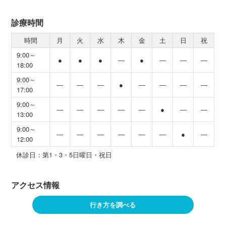
診療時間
時間
月
火
水
木
金
土
日
祝
9:00～
●
●
●
―
●
―
―
―
18:00
9:00～
―
―
―
●
―
―
―
―
17:00
9:00～
―
―
―
―
―
●
―
―
13:00
9:00～
―
―
―
―
―
―
●
―
12:00
休診日：第1・3・5日曜日・祝日
アクセス情報
行き方を調べる