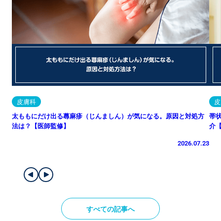
皮膚科
皮
太ももにだけ出る蕁麻疹（じんましん）が気になる。原因と対処方
帯
法は？【医師監修】
介
2026.07.23
すべての記事へ