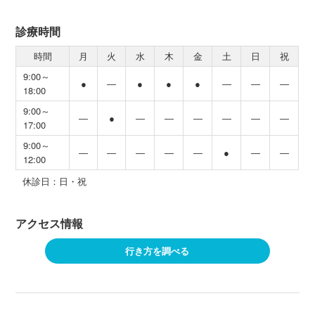
診療時間
時間
月
火
水
木
金
土
日
祝
9:00～
●
―
●
●
●
―
―
―
18:00
9:00～
―
●
―
―
―
―
―
―
17:00
9:00～
―
―
―
―
―
●
―
―
12:00
休診日：日・祝
アクセス情報
行き方を調べる