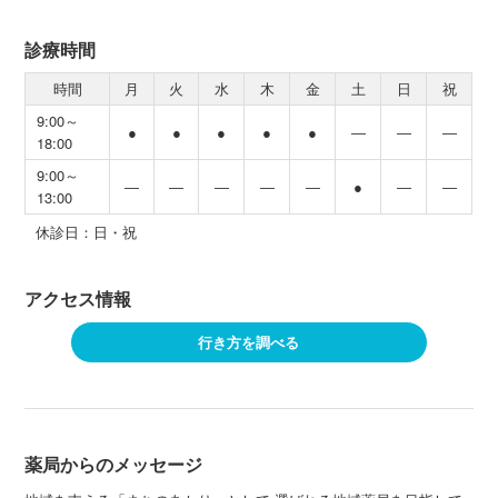
診療時間
時間
月
火
水
木
金
土
日
祝
9:00～
●
●
●
●
●
―
―
―
18:00
9:00～
―
―
―
―
―
●
―
―
13:00
休診日：日・祝
アクセス情報
行き方を調べる
薬局からのメッセージ