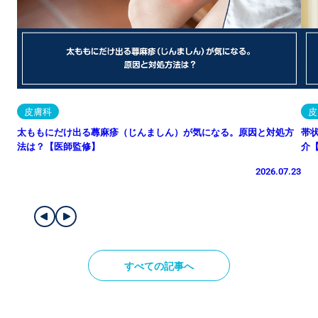
皮膚科
皮
太ももにだけ出る蕁麻疹（じんましん）が気になる。原因と対処方
帯
法は？【医師監修】
介
2026.07.23
すべての記事へ