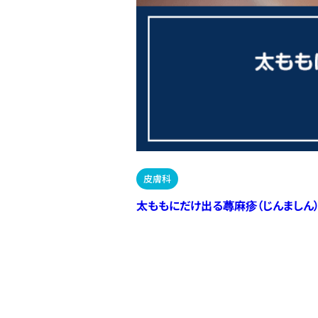
皮膚科
太ももにだけ出る蕁麻疹（じんましん