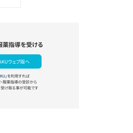
服薬指導を受ける
YAKUウェブ版へ
KU」
を利用すれば
療・服薬指導の受診から
て受け取る事が可能です