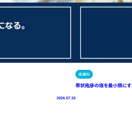
皮膚科
帯状疱疹の痕を最小限にす
2026.07.23