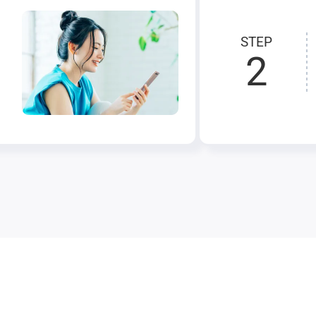
STEP
2