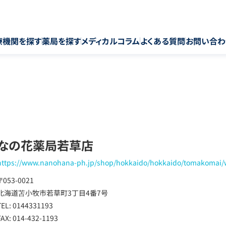
療機関を探す
薬局を探す
メディカルコラム
よくある質問
お問い合わ
なの花薬局若草店
https://www.nanohana-ph.jp/shop/hokkaido/hokkaido/tomakomai
〒053-0021
北海道苫小牧市若草町3丁目4番7号
TEL: 0144331193
FAX: 014-432-1193