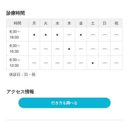
診療時間
時間
月
火
水
木
金
土
日
祝
8:30～
●
●
●
―
●
―
―
―
18:00
8:30～
―
―
―
●
―
―
―
―
16:30
8:30～
―
―
―
―
―
●
―
―
12:30
休診日：日・祝
アクセス情報
行き方を調べる