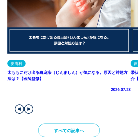
皮膚科
皮
太ももにだけ出る蕁麻疹（じんましん）が気になる。原因と対処方
帯
法は？【医師監修】
介
2026.07.23
すべての記事へ