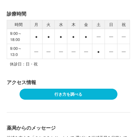
診療時間
時間
月
火
水
木
金
土
日
祝
9:00～
●
●
●
●
●
―
―
―
18:00
9:00～
―
―
―
―
―
●
―
―
13:0
休診日：日・祝
アクセス情報
行き方を調べる
薬局からのメッセージ