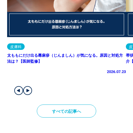
皮膚科
皮
太ももにだけ出る蕁麻疹（じんましん）が気になる。原因と対処方
帯
法は？【医師監修】
介
2026.07.23
すべての記事へ