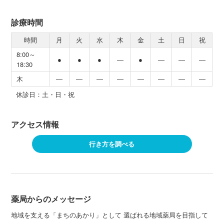
診療時間
時間
月
火
水
木
金
土
日
祝
8:00～
●
●
●
―
●
―
―
―
18:30
木
―
―
―
―
―
―
―
―
休診日：土・日・祝
アクセス情報
行き方を調べる
薬局からのメッセージ
地域を支える「まちのあかり」として 選ばれる地域薬局を目指して