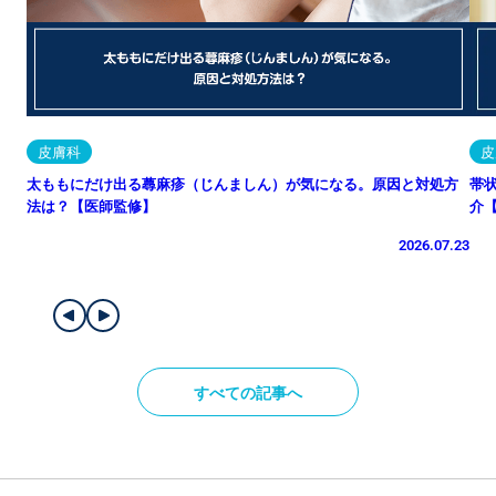
皮膚科
皮
太ももにだけ出る蕁麻疹（じんましん）が気になる。原因と対処方
帯
法は？【医師監修】
介
2026.07.23
すべての記事へ