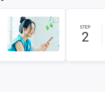
STEP
2