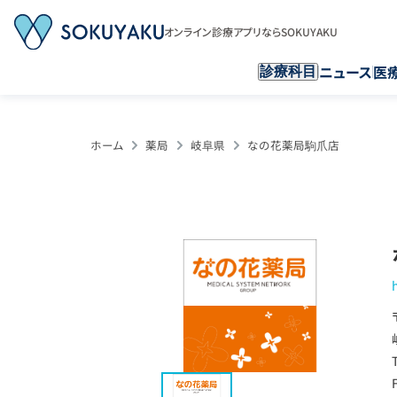
オンライン診療アプリならSOKUYAKU
ニュース
医
診療科目
ホーム
薬局
岐阜県
なの花薬局駒爪店