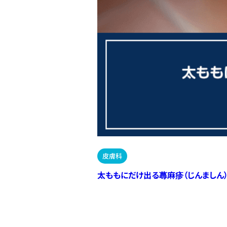
皮膚科
太ももにだけ出る蕁麻疹（じんましん