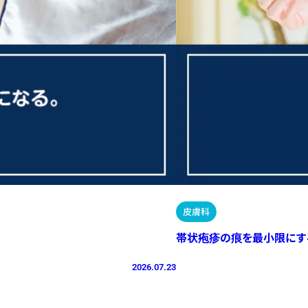
皮膚科
帯状疱疹の痕を最小限にす
2026.07.23