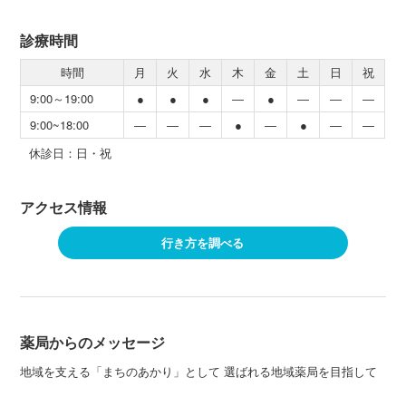
診療時間
時間
月
火
水
木
金
土
日
祝
9:00～19:00
●
●
●
―
●
―
―
―
9:00~18:00
―
―
―
●
―
●
―
―
休診日：日・祝
アクセス情報
行き方を調べる
薬局からのメッセージ
地域を支える「まちのあかり」として 選ばれる地域薬局を目指して