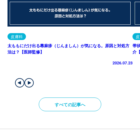
皮膚科
皮
太ももにだけ出る蕁麻疹（じんましん）が気になる。原因と対処方
帯
法は？【医師監修】
介
2026.07.23
すべての記事へ