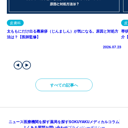
皮膚科
皮
太ももにだけ出る蕁麻疹（じんましん）が気になる。原因と対処方
帯
法は？【医師監修】
介
2026.07.23
すべての記事へ
ニュース
医療機関を探す
薬局を探す
SOKUYAKUメディカルコラム
よくある質問
お問い合わせ
プライバシーポリシー