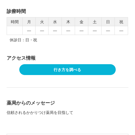
診療時間
時間
月
火
水
木
金
土
日
祝
―
―
―
―
―
―
―
―
休診日：日・祝
アクセス情報
行き方を調べる
薬局からのメッセージ
信頼されるかかりつけ薬局を目指して