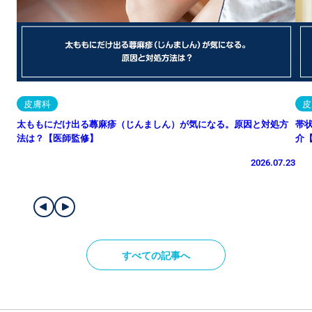
皮膚科
皮
太ももにだけ出る蕁麻疹（じんましん）が気になる。原因と対処方
帯
法は？【医師監修】
介
2026.07.23
すべての記事へ