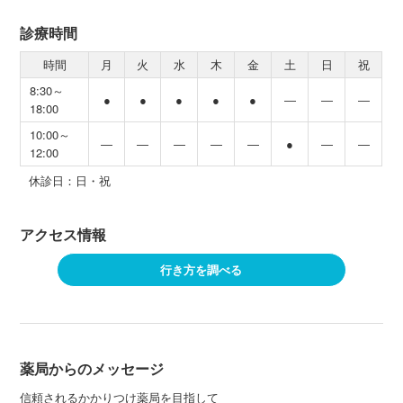
診療時間
時間
月
火
水
木
金
土
日
祝
8:30～
●
●
●
●
●
―
―
―
18:00
10:00～
―
―
―
―
―
●
―
―
12:00
休診日：日・祝
アクセス情報
行き方を調べる
薬局からのメッセージ
信頼されるかかりつけ薬局を目指して