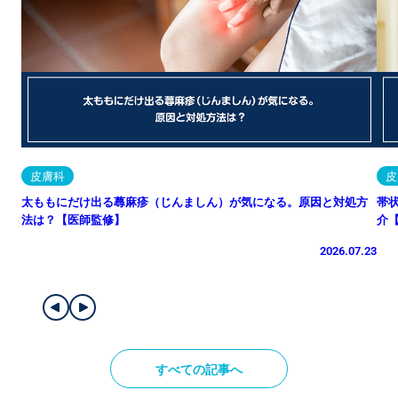
皮膚科
皮
太ももにだけ出る蕁麻疹（じんましん）が気になる。原因と対処方
帯
法は？【医師監修】
介
2026.07.23
すべての記事へ