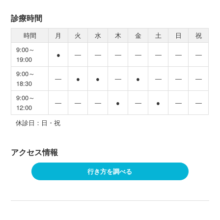
診療時間
時間
月
火
水
木
金
土
日
祝
9:00～
●
―
―
―
―
―
―
―
19:00
9:00～
―
●
●
―
●
―
―
―
18:30
9:00～
―
―
―
●
―
●
―
―
12:00
休診日：日・祝
アクセス情報
行き方を調べる