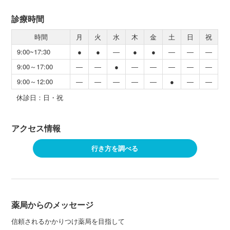
診療時間
時間
月
火
水
木
金
土
日
祝
9:00~17:30
●
●
―
●
●
―
―
―
9:00～17:00
―
―
●
―
―
―
―
―
9:00～12:00
―
―
―
―
―
●
―
―
休診日：日・祝
アクセス情報
行き方を調べる
薬局からのメッセージ
信頼されるかかりつけ薬局を目指して