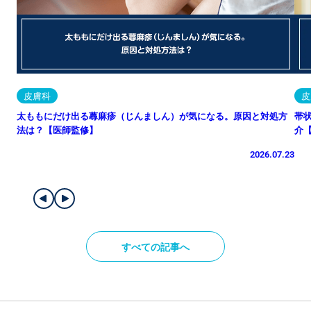
皮膚科
皮
太ももにだけ出る蕁麻疹（じんましん）が気になる。原因と対処方
帯
法は？【医師監修】
介
2026.07.23
すべての記事へ