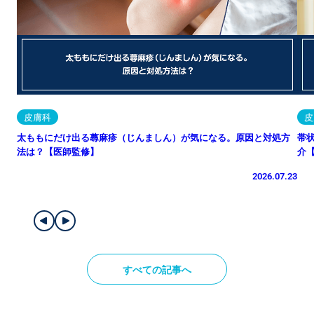
皮膚科
皮
太ももにだけ出る蕁麻疹（じんましん）が気になる。原因と対処方
帯
法は？【医師監修】
介
2026.07.23
すべての記事へ