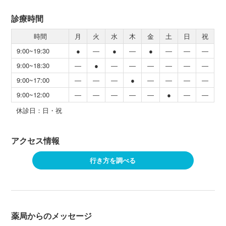
診療時間
時間
月
火
水
木
金
土
日
祝
9:00~19:30
●
―
●
―
●
―
―
―
9:00~18:30
―
●
―
―
―
―
―
―
9:00~17:00
―
―
―
●
―
―
―
―
9:00~12:00
―
―
―
―
―
●
―
―
休診日：日・祝
アクセス情報
行き方を調べる
薬局からのメッセージ