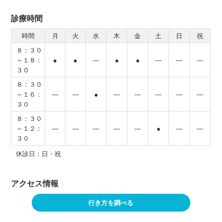
診療時間
時間
月
火
水
木
金
土
日
祝
８：３０
～１８：
●
●
―
●
●
―
―
―
３０
８：３０
～１６：
―
―
●
―
―
―
―
―
３０
８：３０
～１２：
―
―
―
―
―
●
―
―
３０
休診日：日・祝
アクセス情報
行き方を調べる