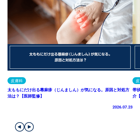
皮膚科
皮
太ももにだけ出る蕁麻疹（じんましん）が気になる。原因と対処方
帯
法は？【医師監修】
介
2026.07.23