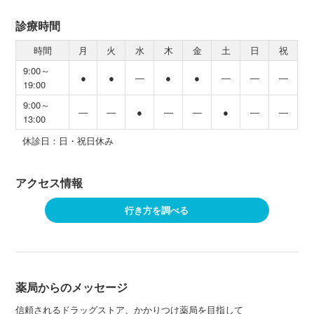
診療時間
時間
月
火
水
木
金
土
日
祝
9:00～
●
●
―
●
●
―
―
―
19:00
9:00～
―
―
●
―
―
●
―
―
13:00
休診日：日・祝日休み
アクセス情報
行き方を調べる
薬局からのメッセージ
信頼されるドラッグストア、かかりつけ薬局を目指して