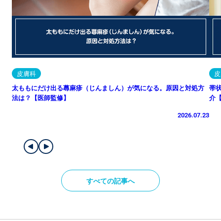
皮膚科
皮
太ももにだけ出る蕁麻疹（じんましん）が気になる。原因と対処方
帯
法は？【医師監修】
介
2026.07.23
すべての記事へ