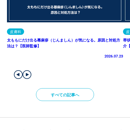
皮膚科
皮
太ももにだけ出る蕁麻疹（じんましん）が気になる。原因と対処方
帯
法は？【医師監修】
介
2026.07.23
すべての記事へ