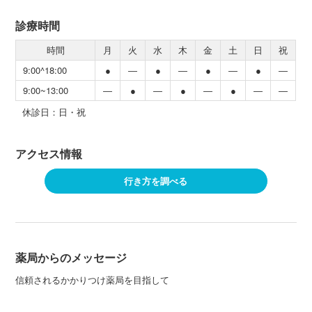
診療時間
時間
月
火
水
木
金
土
日
祝
9:00^18:00
●
―
●
―
●
―
●
―
9:00~13:00
―
●
―
●
―
●
―
―
休診日：日・祝
アクセス情報
行き方を調べる
薬局からのメッセージ
信頼されるかかりつけ薬局を目指して