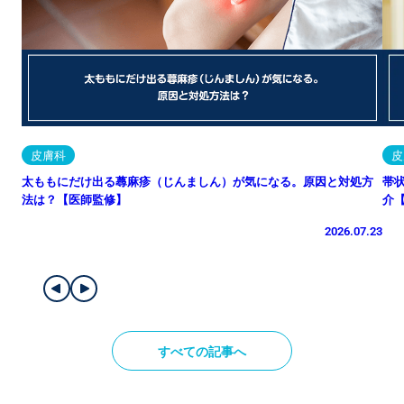
皮膚科
皮
太ももにだけ出る蕁麻疹（じんましん）が気になる。原因と対処方
帯
法は？【医師監修】
介
2026.07.23
すべての記事へ