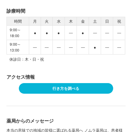
診療時間
時間
月
火
水
木
金
土
日
祝
9:00～
●
●
●
―
●
―
―
―
18:00
9:00～
―
―
―
―
―
●
―
―
13:00
休診日：木・日・祝
アクセス情報
行き方を調べる
薬局からのメッセージ
本当の意味での地域の皆様に選ばれる薬局へ ノムラ薬局は、患者様