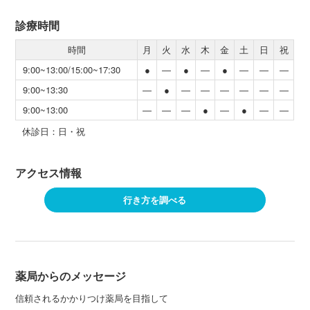
診療時間
時間
月
火
水
木
金
土
日
祝
9:00~13:00/15:00~17:30
●
―
●
―
●
―
―
―
9:00~13:30
―
●
―
―
―
―
―
―
9:00~13:00
―
―
―
●
―
●
―
―
休診日：日・祝
アクセス情報
行き方を調べる
薬局からのメッセージ
信頼されるかかりつけ薬局を目指して