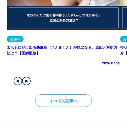
皮膚科
皮
太ももにだけ出る蕁麻疹（じんましん）が気になる。原因と対処方
帯
法は？【医師監修】
介
2026.07.23
すべての記事へ