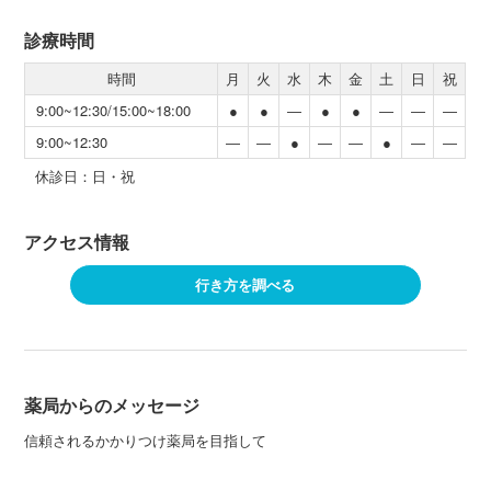
診療時間
時間
月
火
水
木
金
土
日
祝
9:00~12:30/15:00~18:00
●
●
―
●
●
―
―
―
9:00~12:30
―
―
●
―
―
●
―
―
休診日：日・祝
アクセス情報
行き方を調べる
薬局からのメッセージ
信頼されるかかりつけ薬局を目指して