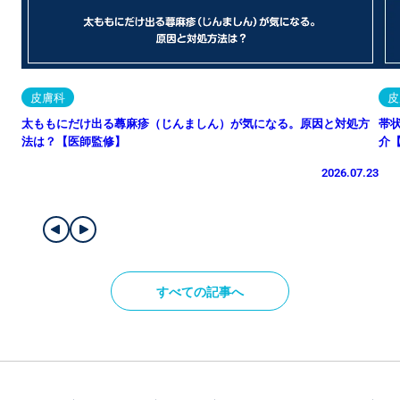
皮膚科
皮
太ももにだけ出る蕁麻疹（じんましん）が気になる。原因と対処方
帯
法は？【医師監修】
介
2026.07.23
すべての記事へ