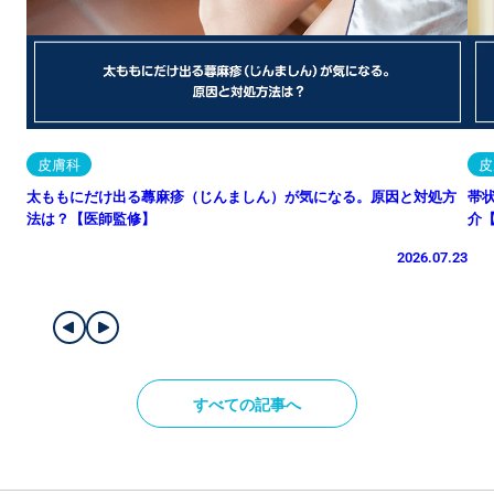
皮膚科
皮
太ももにだけ出る蕁麻疹（じんましん）が気になる。原因と対処方
帯
法は？【医師監修】
介
2026.07.23
すべての記事へ