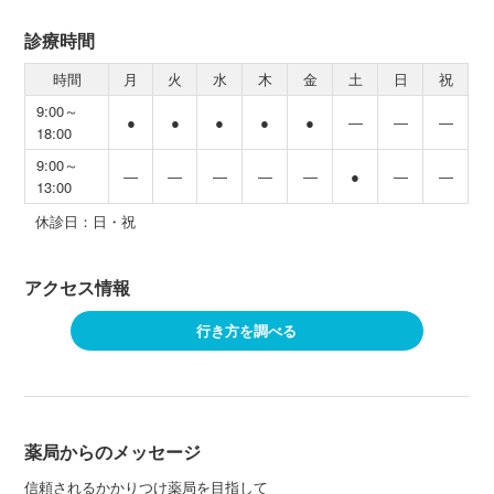
診療時間
時間
月
火
水
木
金
土
日
祝
9:00～
●
●
●
●
●
―
―
―
18:00
9:00～
―
―
―
―
―
●
―
―
13:00
休診日：日・祝
アクセス情報
行き方を調べる
薬局からのメッセージ
信頼されるかかりつけ薬局を目指して