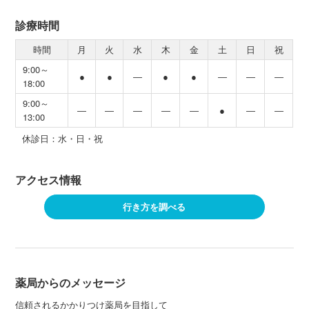
診療時間
時間
月
火
水
木
金
土
日
祝
9:00～
●
●
―
●
●
―
―
―
18:00
9:00～
―
―
―
―
―
●
―
―
13:00
休診日：水・日・祝
アクセス情報
行き方を調べる
薬局からのメッセージ
信頼されるかかりつけ薬局を目指して