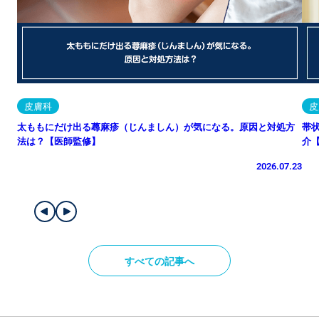
皮膚科
皮
太ももにだけ出る蕁麻疹（じんましん）が気になる。原因と対処方
帯
法は？【医師監修】
介
2026.07.23
すべての記事へ