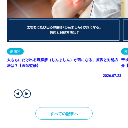
皮膚科
皮
太ももにだけ出る蕁麻疹（じんましん）が気になる。原因と対処方
帯
法は？【医師監修】
介
2026.07.23
すべての記事へ