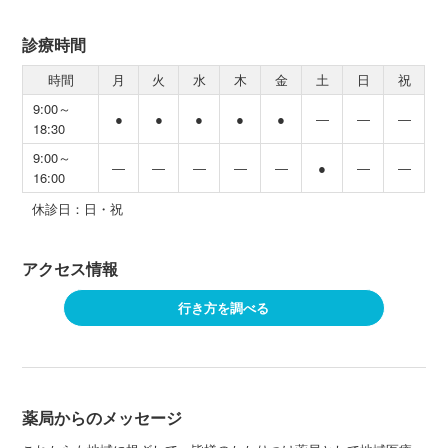
診療時間
時間
月
火
水
木
金
土
日
祝
9:00～
●
●
●
●
●
―
―
―
18:30
9:00～
―
―
―
―
―
●
―
―
16:00
休診日：日・祝
アクセス情報
行き方を調べる
薬局からのメッセージ