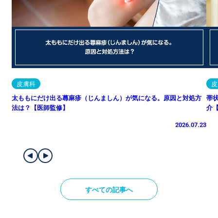
皮膚科
皮
太ももにだけ出る蕁麻疹（じんましん）が気になる。原因と対処方
帯
法は？【医師監修】
介
2026.07.23
すべての記事へ