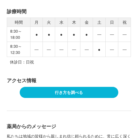
診療時間
時間
月
火
水
木
金
土
日
祝
8:30～
●
●
●
●
●
―
―
―
18:00
8:30～
―
―
―
―
―
●
―
―
12:30
休診日：日祝
アクセス情報
行き方を調べる
薬局からのメッセージ
私たちは地域の皆様から親しまれ信じ頼られるために、常に広く深く