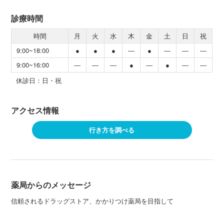
診療時間
時間
月
火
水
木
金
土
日
祝
9:00~18:00
●
●
●
―
●
―
―
―
9:00~16:00
―
―
―
●
―
●
―
―
休診日：日・祝
アクセス情報
行き方を調べる
薬局からのメッセージ
信頼されるドラッグストア、かかりつけ薬局を目指して