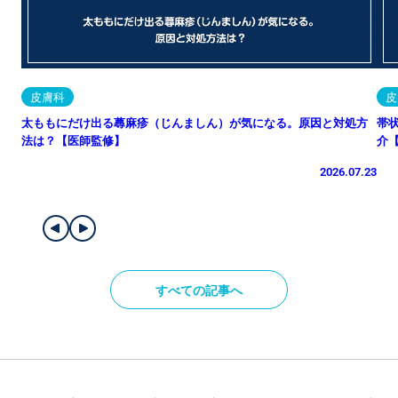
皮膚科
皮
太ももにだけ出る蕁麻疹（じんましん）が気になる。原因と対処方
帯
法は？【医師監修】
介
2026.07.23
すべての記事へ