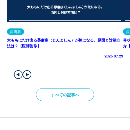
皮膚科
皮
太ももにだけ出る蕁麻疹（じんましん）が気になる。原因と対処方
帯
法は？【医師監修】
介
2026.07.23
すべての記事へ