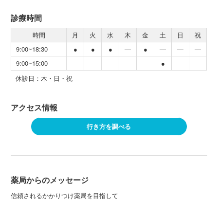
診療時間
時間
月
火
水
木
金
土
日
祝
9:00~18:30
●
●
●
―
●
―
―
―
9:00~15:00
―
―
―
―
―
●
―
―
休診日：木・日・祝
アクセス情報
行き方を調べる
薬局からのメッセージ
信頼されるかかりつけ薬局を目指して