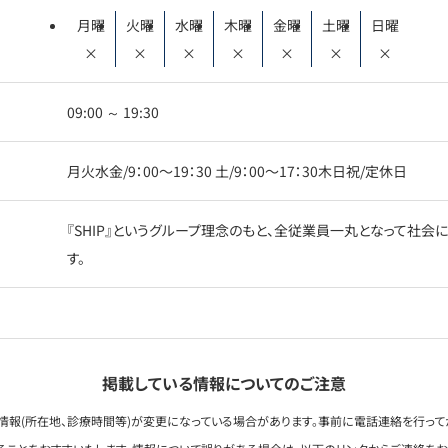
月曜
火曜
水曜
木曜
金曜
土曜
日曜
×
×
×
×
×
×
×
09:00 ～ 19:30
月火水金/9：00〜19：30 土/9：00〜17：30木日祝/定休日
『SHIP』というグループ理念のもと、全従業員一丸となって社
す。
掲載している情報についてのご注意
情報(所在地、診療時間等)が変更になっている場合があります。事前に電話連絡を行って