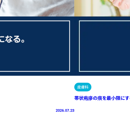
皮膚科
帯状疱疹の痕を最小限にす
2026.07.23