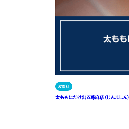
皮膚科
太ももにだけ出る蕁麻疹（じんましん