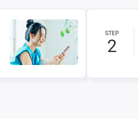
STEP
2