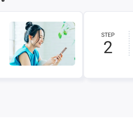
STEP
2