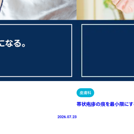
皮膚科
帯状疱疹の痕を最小限にす
2026.07.23