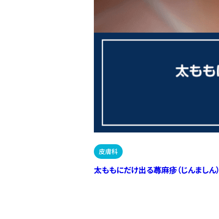
皮膚科
太ももにだけ出る蕁麻疹（じんましん