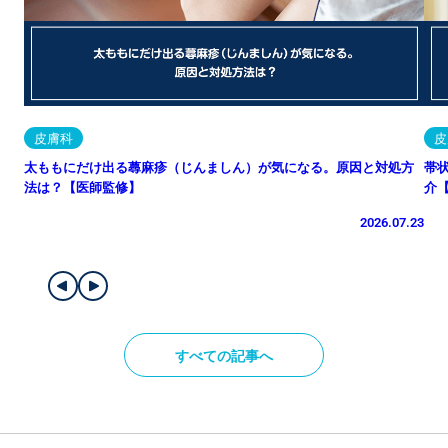
皮膚科
皮
太ももにだけ出る蕁麻疹（じんましん）が気になる。原因と対処方
帯
法は？【医師監修】
介
2026.07.23
すべての記事へ