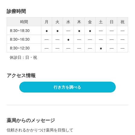
診療時間
時間
月
火
水
木
金
土
日
祝
8:30~18:30
●
●
―
●
●
―
―
―
8:30~16:30
―
―
●
―
―
―
―
―
8:30~12:30
―
―
―
―
―
●
―
―
休診日：日・祝
アクセス情報
行き方を調べる
薬局からのメッセージ
信頼されるかかりつけ薬局を目指して