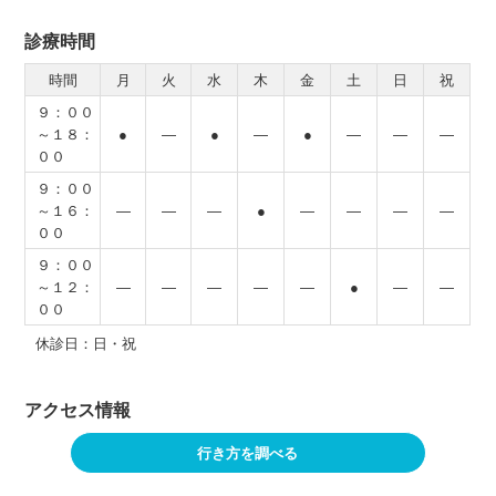
診療時間
時間
月
火
水
木
金
土
日
祝
９：００
～１８：
●
―
●
―
●
―
―
―
００
９：００
～１６：
―
―
―
●
―
―
―
―
００
９：００
～１２：
―
―
―
―
―
●
―
―
００
休診日：日・祝
アクセス情報
行き方を調べる