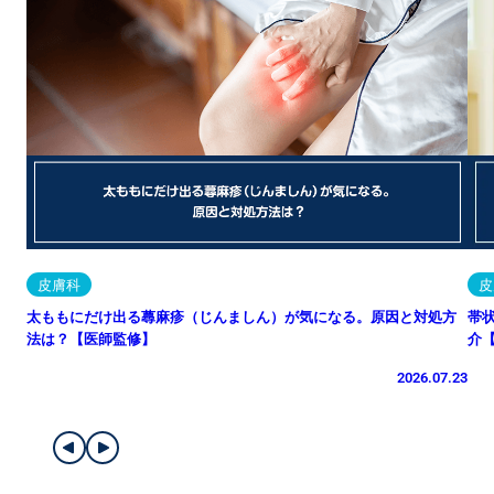
皮膚科
皮
太ももにだけ出る蕁麻疹（じんましん）が気になる。原因と対処方
帯
法は？【医師監修】
介
2026.07.23