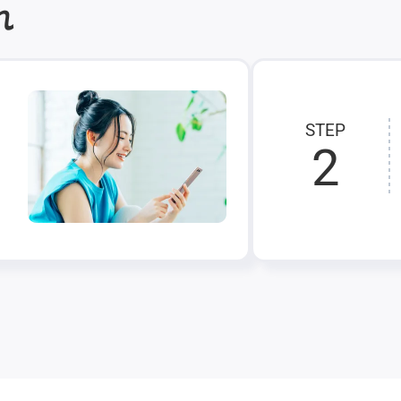
れ
STEP
2