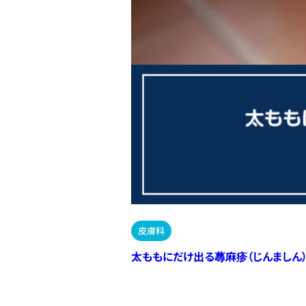
皮膚科
太ももにだけ出る蕁麻疹（じんましん