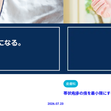
皮膚科
帯状疱疹の痕を最小限にす
2026.07.23