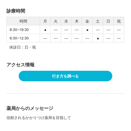
診療時間
時間
月
火
水
木
金
土
日
祝
8:30~18:30
●
―
―
―
●
―
―
―
8:30~12:30
―
―
―
―
―
●
―
―
休診日：日・祝
アクセス情報
行き方を調べる
薬局からのメッセージ
信頼されるかかりつけ薬局を目指して