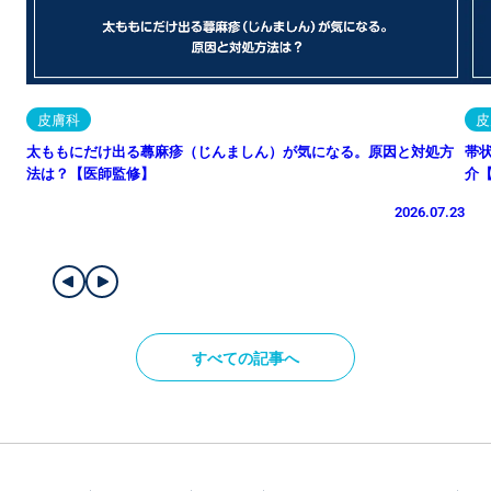
皮膚科
皮
太ももにだけ出る蕁麻疹（じんましん）が気になる。原因と対処方
帯
法は？【医師監修】
介
2026.07.23
すべての記事へ