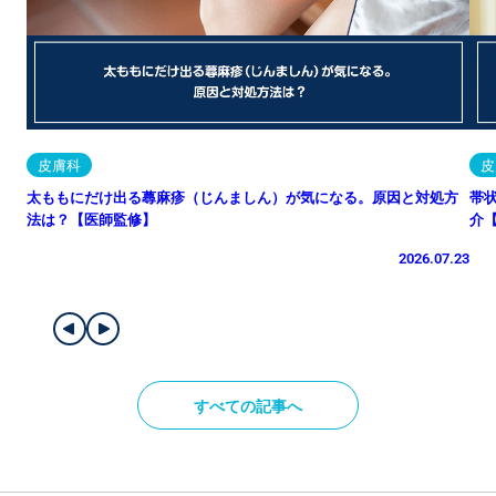
皮膚科
皮
太ももにだけ出る蕁麻疹（じんましん）が気になる。原因と対処方
帯
法は？【医師監修】
介
2026.07.23
すべての記事へ