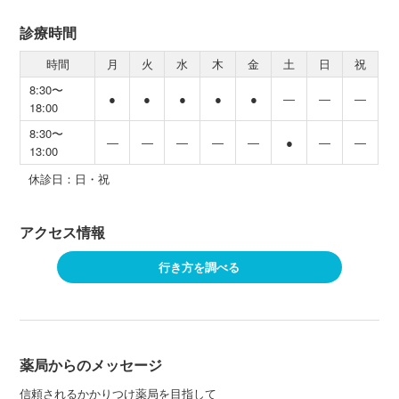
診療時間
時間
月
火
水
木
金
土
日
祝
8:30〜
●
●
●
●
●
―
―
―
18:00
8:30〜
―
―
―
―
―
●
―
―
13:00
休診日：日・祝
アクセス情報
行き方を調べる
薬局からのメッセージ
信頼されるかかりつけ薬局を目指して