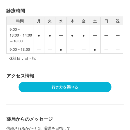
診療時間
時間
月
火
水
木
金
土
日
祝
9:00～
13:00・14:00
●
●
―
●
●
―
―
―
～18:00
9:00～13:00
―
―
●
―
―
●
―
―
休診日：日・祝
アクセス情報
行き方を調べる
薬局からのメッセージ
信頼されるかかりつけ薬局を目指して