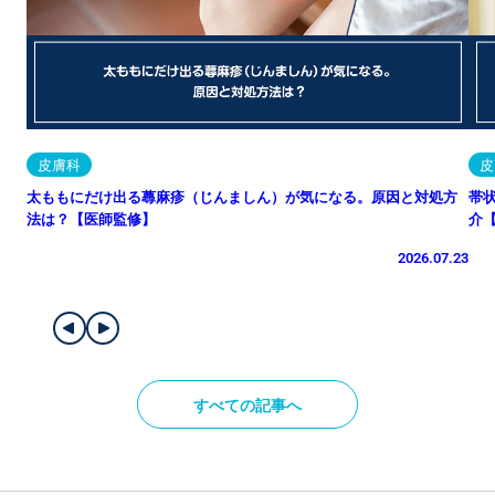
皮膚科
皮
太ももにだけ出る蕁麻疹（じんましん）が気になる。原因と対処方
帯
法は？【医師監修】
介
2026.07.23
すべての記事へ