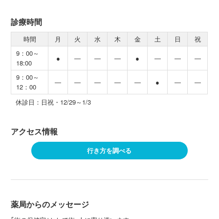
診療時間
時間
月
火
水
木
金
土
日
祝
9：00～
●
―
―
―
●
―
―
―
18:00
9：00～
―
―
―
―
―
●
―
―
12：00
休診日：日祝・12/29～1/3
アクセス情報
行き方を調べる
薬局からのメッセージ