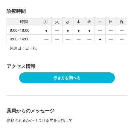
診療時間
時間
月
火
水
木
金
土
日
祝
9:00~18:00
●
―
●
●
●
―
―
―
9:00~14:00
―
―
―
―
―
●
―
―
休診日：日・祝
アクセス情報
行き方を調べる
薬局からのメッセージ
信頼されるかかりつけ薬局を目指して