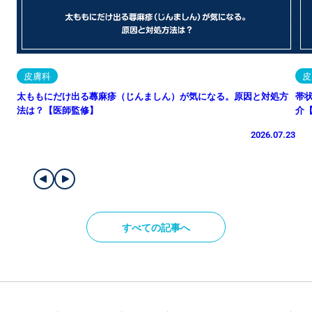
皮膚科
皮
太ももにだけ出る蕁麻疹（じんましん）が気になる。原因と対処方
帯
法は？【医師監修】
介
2026.07.23
すべての記事へ