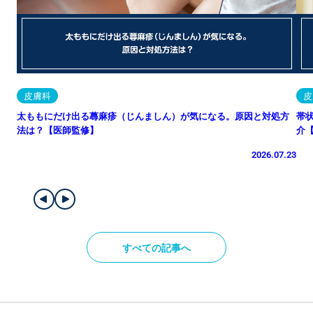
皮膚科
皮
太ももにだけ出る蕁麻疹（じんましん）が気になる。原因と対処方
帯
法は？【医師監修】
介
2026.07.23
すべての記事へ