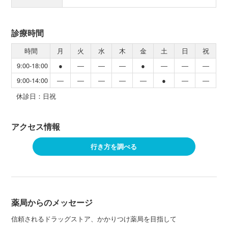
診療時間
時間
月
火
水
木
金
土
日
祝
9:00-18:00
●
―
―
―
●
―
―
―
9:00-14:00
―
―
―
―
―
●
―
―
休診日：日祝
アクセス情報
行き方を調べる
薬局からのメッセージ
信頼されるドラッグストア、かかりつけ薬局を目指して